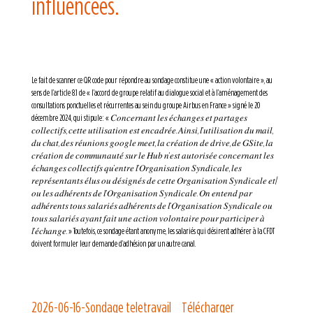
influencées.
Le fait de scanner ce QR code pour répondre au sondage constitue une « action volontaire », au
sens de l’article 8.1 de « l’accord de groupe relatif au dialogue social et à l’aménagement des
consultations ponctuelles et récurrentes au sein du groupe Airbus en France » signé le 20
décembre 2024, qui stipule: « 𝐶𝑜𝑛𝑐𝑒𝑟𝑛𝑎𝑛𝑡 𝑙𝑒𝑠 𝑒́𝑐ℎ𝑎𝑛𝑔𝑒𝑠 𝑒𝑡 𝑝𝑎𝑟𝑡𝑎𝑔𝑒𝑠
𝑐𝑜𝑙𝑙𝑒𝑐𝑡𝑖𝑓𝑠, 𝑐𝑒𝑡𝑡𝑒 𝑢𝑡𝑖𝑙𝑖𝑠𝑎𝑡𝑖𝑜𝑛 𝑒𝑠𝑡 𝑒𝑛𝑐𝑎𝑑𝑟𝑒́𝑒. 𝐴𝑖𝑛𝑠𝑖, 𝑙’𝑢𝑡𝑖𝑙𝑖𝑠𝑎𝑡𝑖𝑜𝑛 𝑑𝑢 𝑚𝑎𝑖𝑙,
𝑑𝑢 𝑐ℎ𝑎𝑡, 𝑑𝑒𝑠 𝑟𝑒́𝑢𝑛𝑖𝑜𝑛𝑠 𝑔𝑜𝑜𝑔𝑙𝑒 𝑚𝑒𝑒𝑡, 𝑙𝑎 𝑐𝑟𝑒́𝑎𝑡𝑖𝑜𝑛 𝑑𝑒 𝑑𝑟𝑖𝑣𝑒, 𝑑𝑒 𝐺𝑆𝑖𝑡𝑒, 𝑙𝑎
𝑐𝑟𝑒́𝑎𝑡𝑖𝑜𝑛 𝑑𝑒 𝑐𝑜𝑚𝑚𝑢𝑛𝑎𝑢𝑡𝑒́ 𝑠𝑢𝑟 𝑙𝑒 𝐻𝑢𝑏 𝑛’𝑒𝑠𝑡 𝑎𝑢𝑡𝑜𝑟𝑖𝑠𝑒́𝑒 𝑐𝑜𝑛𝑐𝑒𝑟𝑛𝑎𝑛𝑡 𝑙𝑒𝑠
𝑒́𝑐ℎ𝑎𝑛𝑔𝑒𝑠 𝑐𝑜𝑙𝑙𝑒𝑐𝑡𝑖𝑓𝑠 𝑞𝑢’𝑒𝑛𝑡𝑟𝑒 𝑙’𝑂𝑟𝑔𝑎𝑛𝑖𝑠𝑎𝑡𝑖𝑜𝑛 𝑆𝑦𝑛𝑑𝑖𝑐𝑎𝑙𝑒, 𝑙𝑒𝑠
𝑟𝑒𝑝𝑟𝑒́𝑠𝑒𝑛𝑡𝑎𝑛𝑡𝑠 𝑒́𝑙𝑢𝑠 𝑜𝑢 𝑑𝑒́𝑠𝑖𝑔𝑛𝑒́𝑠 𝑑𝑒 𝑐𝑒𝑡𝑡𝑒 𝑂𝑟𝑔𝑎𝑛𝑖𝑠𝑎𝑡𝑖𝑜𝑛 𝑆𝑦𝑛𝑑𝑖𝑐𝑎𝑙𝑒 𝑒𝑡/
𝑜𝑢 𝑙𝑒𝑠 𝑎𝑑ℎ𝑒́𝑟𝑒𝑛𝑡𝑠 𝑑𝑒 𝑙’𝑂𝑟𝑔𝑎𝑛𝑖𝑠𝑎𝑡𝑖𝑜𝑛 𝑆𝑦𝑛𝑑𝑖𝑐𝑎𝑙𝑒. 𝑂𝑛 𝑒𝑛𝑡𝑒𝑛𝑑 𝑝𝑎𝑟
𝑎𝑑ℎ𝑒́𝑟𝑒𝑛𝑡𝑠 𝑡𝑜𝑢𝑠 𝑠𝑎𝑙𝑎𝑟𝑖𝑒́𝑠 𝑎𝑑ℎ𝑒́𝑟𝑒𝑛𝑡𝑠 𝑑𝑒 𝑙’𝑂𝑟𝑔𝑎𝑛𝑖𝑠𝑎𝑡𝑖𝑜𝑛 𝑆𝑦𝑛𝑑𝑖𝑐𝑎𝑙𝑒 𝑜𝑢
𝑡𝑜𝑢𝑠 𝑠𝑎𝑙𝑎𝑟𝑖𝑒́𝑠 𝑎𝑦𝑎𝑛𝑡 𝑓𝑎𝑖𝑡 𝑢𝑛𝑒 𝑎𝑐𝑡𝑖𝑜𝑛 𝑣𝑜𝑙𝑜𝑛𝑡𝑎𝑖𝑟𝑒 𝑝𝑜𝑢𝑟 𝑝𝑎𝑟𝑡𝑖𝑐𝑖𝑝𝑒𝑟 𝑎̀
𝑙’𝑒́𝑐ℎ𝑎𝑛𝑔𝑒. » Toutefois, ce sondage étant anonyme, les salariés qui désirent adhérer à la CFDT
doivent formuler leur demande d’adhésion par un autre canal.
2026-06-16-Sondage teletravail
Télécharger