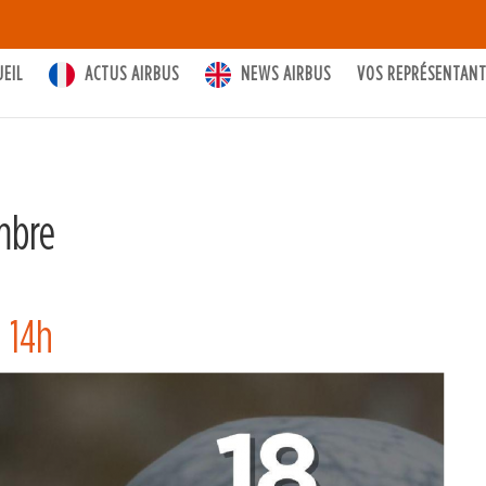
UEIL
ACTUS AIRBUS
NEWS AIRBUS
VOS REPRÉSENTAN
mbre
 14h