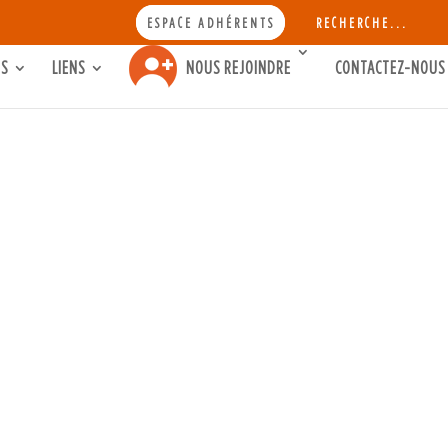
SEA
ESPACE ADHÉRENTS
RECHERCHE...
FOR:
Search Button
TS
LIENS
NOUS REJOINDRE
CONTACTEZ-NOUS