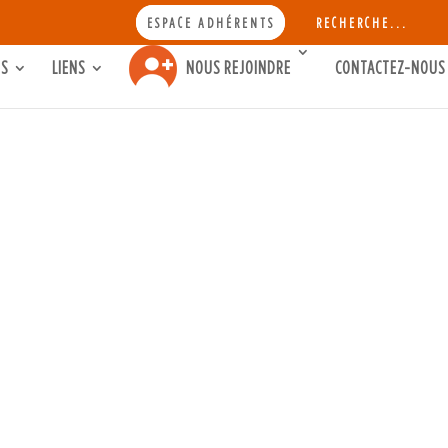
SEA
ESPACE ADHÉRENTS
RECHERCHE...
FOR:
Search Button
TS
LIENS
NOUS REJOINDRE
CONTACTEZ-NOUS