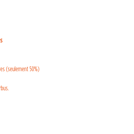
es
adres (seulement 50%)
rbus.