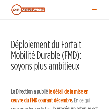
Recherche...
S
f
Sea
Déploiement du Forfait
Mobilité Durable (FMD):
soyons plus ambitieux
La Direction a publié
le détail de la mise en
œuvre du FMD courant décembre
.
En ce qui
concerne les cyclistes,
la procédure retenue est