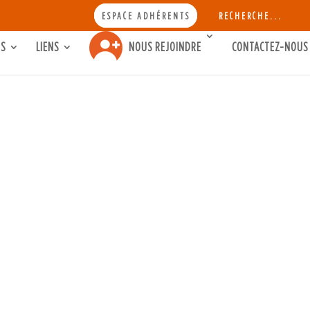
SEA
ESPACE ADHÉRENTS
RECHERCHE...
FOR:
Search Button
TS
LIENS
NOUS REJOINDRE
CONTACTEZ-NOUS