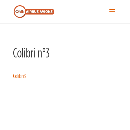
Recherche...
S
f
Sea
Colibri n°3
Colibri3